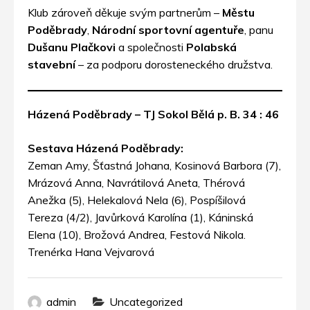
Klub zároveň děkuje svým partnerům –
Městu
Poděbrady
,
Národní sportovní agentuře
, panu
Dušanu Plačkovi
a společnosti
Polabská
stavební
– za podporu dorosteneckého družstva.
Házená Poděbrady – TJ Sokol Bělá p. B. 34 : 46
Sestava Házená Poděbrady:
Zeman Amy, Šťastná Johana, Kosinová Barbora (7),
Mrázová Anna, Navrátilová Aneta, Thérová
Anežka (5), Helekalová Nela (6), Pospíšilová
Tereza (4/2), Javůrková Karolína (1), Káninská
Elena (10), Brožová Andrea, Festová Nikola.
Trenérka Hana Vejvarová
admin
Uncategorized