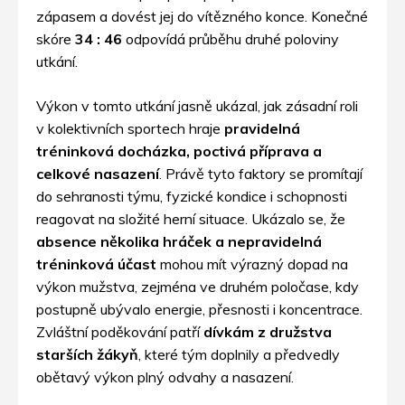
zápasem a dovést jej do vítězného konce. Konečné
skóre
34 : 46
odpovídá průběhu druhé poloviny
utkání.
Výkon v tomto utkání jasně ukázal, jak zásadní roli
v kolektivních sportech hraje
pravidelná
tréninková docházka, poctivá příprava a
celkové nasazení
. Právě tyto faktory se promítají
do sehranosti týmu, fyzické kondice i schopnosti
reagovat na složité herní situace. Ukázalo se, že
absence několika hráček a nepravidelná
tréninková účast
mohou mít výrazný dopad na
výkon mužstva, zejména ve druhém poločase, kdy
postupně ubývalo energie, přesnosti i koncentrace.
Zvláštní poděkování patří
dívkám z družstva
starších žákyň
, které tým doplnily a předvedly
obětavý výkon plný odvahy a nasazení.