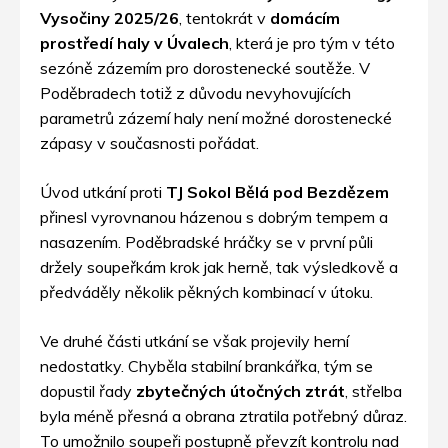
Vysočiny 2025/26
, tentokrát v
domácím
prostředí haly v Úvalech
, která je pro tým v této
sezóně zázemím pro dorostenecké soutěže. V
Poděbradech totiž z důvodu nevyhovujících
parametrů zázemí haly není možné dorostenecké
zápasy v současnosti pořádat.
Úvod utkání proti
TJ Sokol Bělá pod Bezdězem
přinesl vyrovnanou házenou s dobrým tempem a
nasazením. Poděbradské hráčky se v první půli
držely soupeřkám krok jak herně, tak výsledkově a
předváděly několik pěkných kombinací v útoku.
Ve druhé části utkání se však projevily herní
nedostatky. Chyběla stabilní brankářka, tým se
dopustil řady
zbytečných útočných ztrát
, střelba
byla méně přesná a obrana ztratila potřebný důraz.
To umožnilo soupeři postupně převzít kontrolu nad