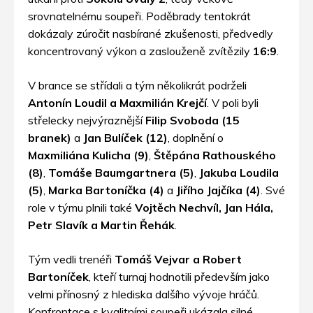
srovnatelnému soupeři. Poděbrady tentokrát
dokázaly zúročit nasbírané zkušenosti, předvedly
koncentrovaný výkon a zaslouženě zvítězily
16:9
.
V brance se střídali a tým několikrát podrželi
Antonín Loudil a Maxmilián Krejčí
. V poli byli
střelecky nejvýraznější
Filip Svoboda (15
branek)
a
Jan Bulíček (12)
, doplnění o
Maxmiliána Kulicha (9)
,
Štěpána Rathouského
(8)
,
Tomáše Baumgartnera (5)
,
Jakuba Loudila
(5)
,
Marka Bartoníčka (4)
a
Jiřího Jajčíka (4)
. Své
role v týmu plnili také
Vojtěch Nechvíl, Jan Hála,
Petr Slavík a Martin Řehák
.
Tým vedli trenéři
Tomáš Vejvar a Robert
Bartoníček
, kteří turnaj hodnotili především jako
velmi přínosný z hlediska dalšího vývoje hráčů.
Konfrontace s kvalitními soupeři ukázala silné