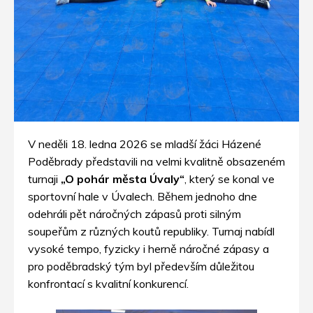
V neděli 18. ledna 2026 se mladší žáci Házené
Poděbrady představili na velmi kvalitně obsazeném
turnaji
„O pohár města Úvaly“
, který se konal ve
sportovní hale v Úvalech. Během jednoho dne
odehráli pět náročných zápasů proti silným
soupeřům z různých koutů republiky. Turnaj nabídl
vysoké tempo, fyzicky i herně náročné zápasy a
pro poděbradský tým byl především důležitou
konfrontací s kvalitní konkurencí.