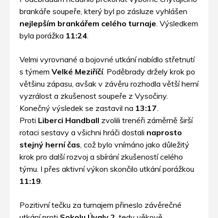
brankáře soupeře, který byl po zásluze vyhlášen
nejlepším brankářem celého turnaje
. Výsledkem
byla porážka
11:24
.
Velmi vyrovnané a bojovné utkání nabídlo střetnutí
s týmem
Velké Meziříčí
. Poděbrady držely krok po
většinu zápasu, avšak v závěru rozhodla větší herní
vyzrálost a zkušenost soupeře z Vysočiny.
Konečný výsledek se zastavil na
13:17
.
Proti
Liberci Handball
zvolili trenéři záměrně širší
rotaci sestavy a všichni hráči dostali
naprosto
stejný herní čas
, což bylo vnímáno jako důležitý
krok pro další rozvoj a sbírání zkušeností celého
týmu. I přes aktivní výkon skončilo utkání porážkou
11:19
.
Pozitivní tečku za turnajem přineslo závěrečné
utkání proti
Sokolu Úvaly 2
, tedy věkově