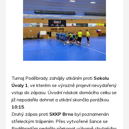
Turnaj Poděbrady zahájily utkáním proti
Sokolu
Úvaly 1
, ve kterém se výrazně projevil nevydařený
vstup do zápasu. Úvodní náskok domácího celku se
již nepodařilo dohnat a utkání skončilo porážkou
10:15
.
Druhý zápas proti
SKKP Brno
byl poznamenán
střeleckým trápením. Přes vytvořené šance se
Poděbradům nedařilo překonat výborně chytajícího