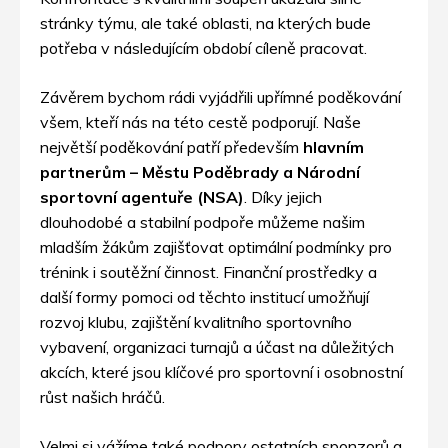
stránky týmu, ale také oblasti, na kterých bude
potřeba v následujícím období cíleně pracovat.
Závěrem bychom rádi vyjádřili upřímné poděkování
všem, kteří nás na této cestě podporují. Naše
největší poděkování patří především
hlavním
partnerům – Městu Poděbrady a Národní
sportovní agentuře (NSA)
. Díky jejich
dlouhodobé a stabilní podpoře můžeme našim
mladším žákům zajišťovat optimální podmínky pro
trénink i soutěžní činnost. Finanční prostředky a
další formy pomoci od těchto institucí umožňují
rozvoj klubu, zajištění kvalitního sportovního
vybavení, organizaci turnajů a účast na důležitých
akcích, které jsou klíčové pro sportovní i osobnostní
růst našich hráčů.
Velmi si vážíme také podpory ostatních sponzorů a