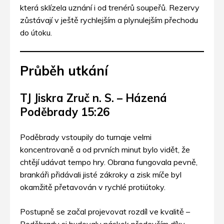
která sklízela uznání i od trenérů soupeřů. Rezervy
zůstávají v ještě rychlejším a plynulejším přechodu
do útoku.
Průběh utkání
TJ Jiskra Zruč n. S. – Házená
Poděbrady 15:26
Poděbrady vstoupily do turnaje velmi
koncentrovaně a od prvních minut bylo vidět, že
chtějí udávat tempo hry. Obrana fungovala pevně,
brankáři přidávali jisté zákroky a zisk míče byl
okamžitě přetavován v rychlé protiútoky.
Postupně se začal projevovat rozdíl ve kvalitě –
Poděbrady si budovaly náskok především díky