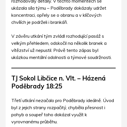
rozhodovaly detaily. V těchto momentech se
ukázala síla týmu – Poděbrady dokázaly udržet
koncentraci, opřely se o obranu a v klíčových
chvílích je podrželi i brankáři.
V závěru utkání tým zvládl rozhodující pasáž s
velkým přehledem, odskočil na několik branek a
vítězství už nepustil. Právě tento zápas byl
ukázkou mentální odolnosti a týmové soudržnosti.
TJ Sokol Libčice n. Vlt. – Házená
Poděbrady 18:25
Třetí utkání nezačalo pro Poděbrady ideálně. Úvod
byl z jejich strany rozpačitý, chyběla přesnost i
pohyb a soupeř toho dokázal využít k
vyrovnanému průběhu.