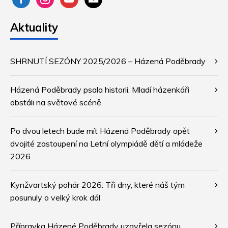
alt
Aktuality
SHRNUTÍ SEZÓNY 2025/2026 – Házená Poděbrady
Házená Poděbrady psala historii. Mladí házenkáři
obstáli na světové scéně
Po dvou letech bude mít Házená Poděbrady opět
dvojité zastoupení na Letní olympiádě dětí a mládeže
2026
Kynžvartský pohár 2026: Tři dny, které náš tým
posunuly o velký krok dál
Přípravka Házené Poděbrady uzavřela sezónu