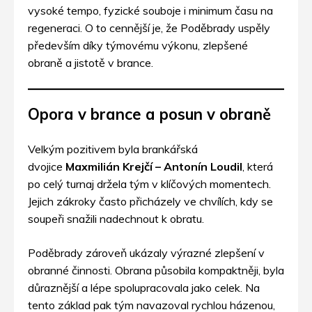
vysoké tempo, fyzické souboje i minimum času na
regeneraci. O to cennější je, že Poděbrady uspěly
především díky týmovému výkonu, zlepšené
obraně a jistotě v brance.
Opora v brance a posun v obraně
Velkým pozitivem byla brankářská
dvojice
Maxmilián Krejčí – Antonín Loudil
, která
po celý turnaj držela tým v klíčových momentech.
Jejich zákroky často přicházely ve chvílích, kdy se
soupeři snažili nadechnout k obratu.
Poděbrady zároveň ukázaly výrazné zlepšení v
obranné činnosti. Obrana působila kompaktněji, byla
důraznější a lépe spolupracovala jako celek. Na
tento základ pak tým navazoval rychlou házenou,