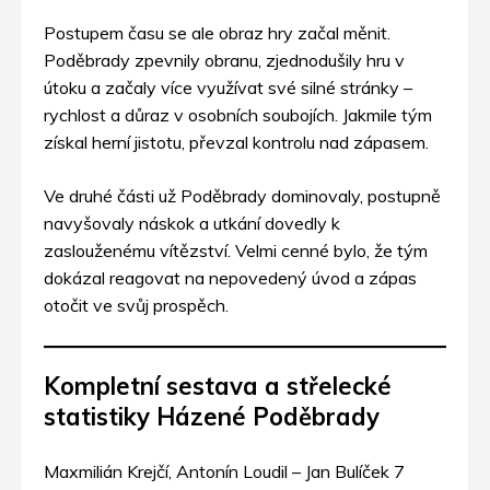
Postupem času se ale obraz hry začal měnit.
Poděbrady zpevnily obranu, zjednodušily hru v
útoku a začaly více využívat své silné stránky –
rychlost a důraz v osobních soubojích. Jakmile tým
získal herní jistotu, převzal kontrolu nad zápasem.
Ve druhé části už Poděbrady dominovaly, postupně
navyšovaly náskok a utkání dovedly k
zaslouženému vítězství. Velmi cenné bylo, že tým
dokázal reagovat na nepovedený úvod a zápas
otočit ve svůj prospěch.
Kompletní sestava a střelecké
statistiky Házené Poděbrady
Maxmilián Krejčí, Antonín Loudil – Jan Bulíček 7