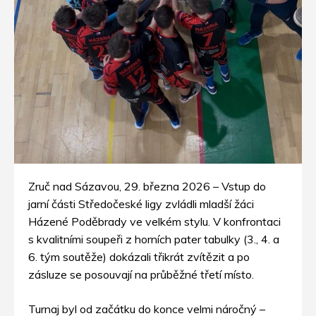
Zruč nad Sázavou, 29. března 2026 – Vstup do
jarní části Středočeské ligy zvládli mladší žáci
Házené Poděbrady ve velkém stylu. V konfrontaci
s kvalitními soupeři z horních pater tabulky (3., 4. a
6. tým soutěže) dokázali třikrát zvítězit a po
zásluze se posouvají na průběžné třetí místo.
Turnaj byl od začátku do konce velmi náročný –