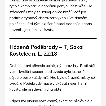
rychlé kombinaci a dobrému pohybu bez míče. Do
střelecké listiny se zapojilo více hráčů, což jen
podtrhlo týmový charakter výkonu. Ve druhém
poločase už si tým zkušeně hlídal vedení a zápas
dovedl k jasnému vítězství.
Házená Poděbrady – TJ Sokol
Kostelec n. L. 22:18
Druhé utkání přineslo úplně jiný obraz hry. Proti stál
velmi kvalitní soupeř a od úvodu bylo jasné, že
půjde o boj o každý míč. Hra byla důrazná, místy až
tvrdá, a Poděbrady musely ukázat nejen herní
kvalitu, ale především charakter.
Zápas byl dlouho vyrovnaný, skóre se přelévalo a